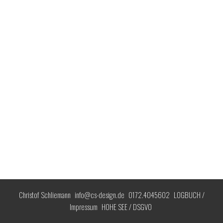
Christof Schliemann
info@cs-design.de
0172.4045602
LOGBUCH /
Impressum
HOHE SEE / DSGVO